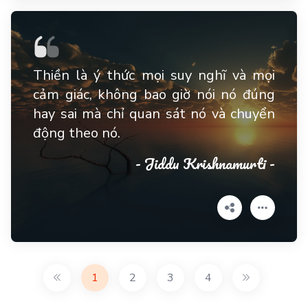
Thiền là ý thức mọi suy nghĩ và mọi
cảm giác, không bao giờ nói nó đúng
hay sai mà chỉ quan sát nó và chuyển
động theo nó.
- Jiddu Krishnamurti -
1
2
3
4