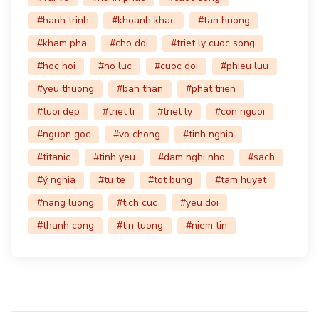
#hanh trinh
#khoanh khac
#tan huong
#kham pha
#cho doi
#triet ly cuoc song
#hoc hoi
#no luc
#cuoc doi
#phieu luu
#yeu thuong
#ban than
#phat trien
#tuoi dep
#triet li
#triet ly
#con nguoi
#nguon goc
#vo chong
#tinh nghia
#titanic
#tinh yeu
#dam nghi nho
#sach
#ý nghia
#tu te
#tot bung
#tam huyet
#nang luong
#tich cuc
#yeu doi
#thanh cong
#tin tuong
#niem tin