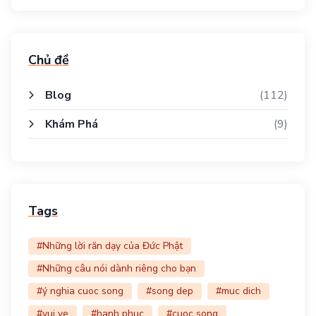
Chủ đề
Blog
(112)
Khám Phá
(9)
Tags
#Những lời răn dạy của Đức Phật
#Những câu nói dành riêng cho bạn
#ý nghia cuoc song
#song dep
#muc dich
#vui ve
#hanh phuc
#cuoc song