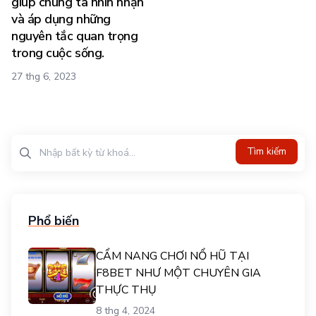
giúp chúng ta nhìn nhận
và áp dụng những
nguyên tắc quan trọng
trong cuộc sống.
27 thg 6, 2023
Tìm kiếm?>
Tìm kiếm
Phổ biến
CẨM NANG CHƠI NỔ HŨ TẠI
F8BET NHƯ MỘT CHUYÊN GIA
THỰC THỤ
8 thg 4, 2024