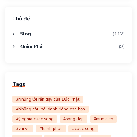
Chủ đề
Blog
(112)
Khám Phá
(9)
Tags
#Những lời răn dạy của Đức Phật
#Những câu nói dành riêng cho bạn
#ý nghia cuoc song
#song dep
#muc dich
#vui ve
#hanh phuc
#cuoc song