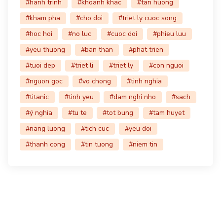
#hanh trinh
#khoanh khac
#tan huong
#kham pha
#cho doi
#triet ly cuoc song
#hoc hoi
#no luc
#cuoc doi
#phieu luu
#yeu thuong
#ban than
#phat trien
#tuoi dep
#triet li
#triet ly
#con nguoi
#nguon goc
#vo chong
#tinh nghia
#titanic
#tinh yeu
#dam nghi nho
#sach
#ý nghia
#tu te
#tot bung
#tam huyet
#nang luong
#tich cuc
#yeu doi
#thanh cong
#tin tuong
#niem tin