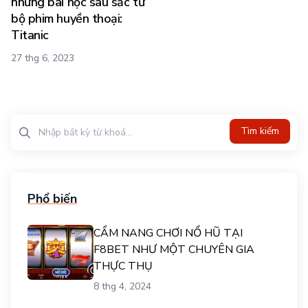
những bài học sâu sắc từ
bộ phim huyền thoại:
Titanic
27 thg 6, 2023
Tìm kiếm?>
Tìm kiếm
Phổ biến
CẨM NANG CHƠI NỔ HŨ TẠI
F8BET NHƯ MỘT CHUYÊN GIA
THỰC THỤ
8 thg 4, 2024