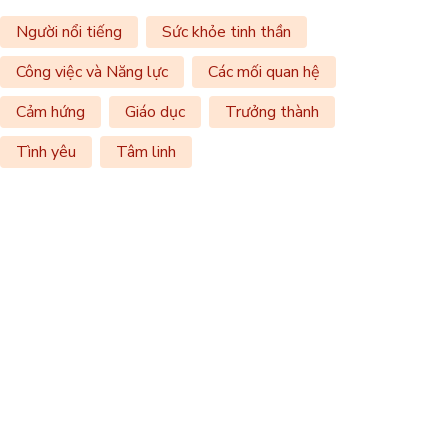
Người nổi tiếng
Sức khỏe tinh thần
Công việc và Năng lực
Các mối quan hệ
Cảm hứng
Giáo dục
Trưởng thành
Tình yêu
Tâm linh