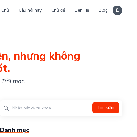
 Chủ
Câu nói hay
Chủ đề
Liên Hệ
Blog
ên, nhưng không
ốt.
 Trời mọc.
Tìm kiếm
Danh mục