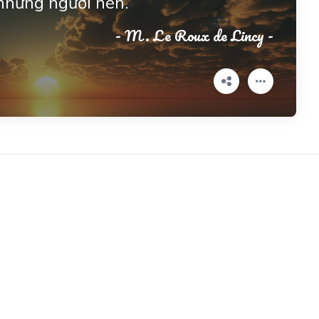
những người hèn.
- M. Le Roux de Lincy -