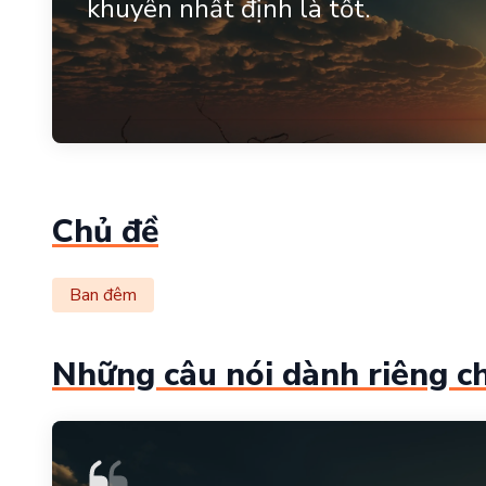
khuyên nhất định là tốt.
Chủ đề
Ban đêm
Những câu nói dành riêng c