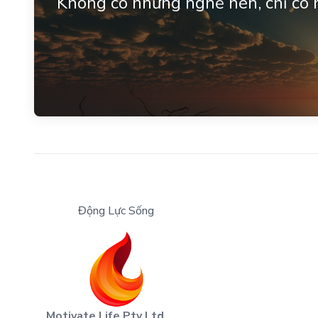
Không có những nghề hèn, chỉ có 
Động Lực Sống
Motivate Life Pty Ltd