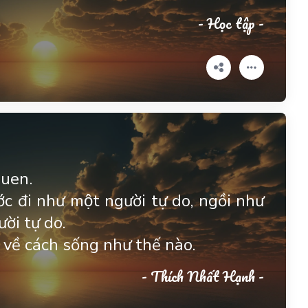
- Học tập -
 quen.
ớc đi như một người tự do, ngồi như
ời tự do.
về cách sống như thế nào.
- Thích Nhất Hạnh -