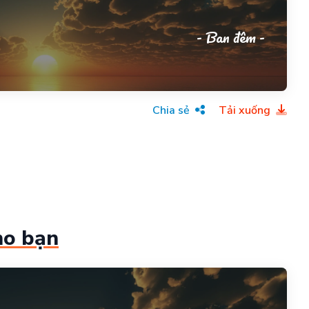
- Ban đêm -
Chia sẻ
Tải xuống
ho bạn