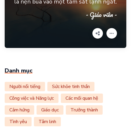
là nện búa vào một tấm sắt lạnh ngắt.
- Giáo viên -
Danh mục
Người nổi tiếng
Sức khỏe tinh thần
Công việc và Năng lực
Các mối quan hệ
Cảm hứng
Giáo dục
Trưởng thành
Tình yêu
Tâm linh