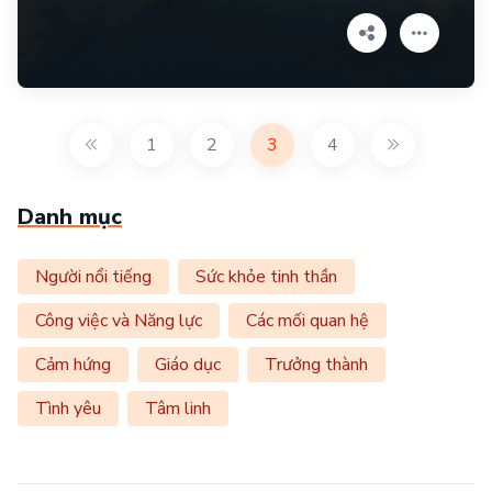
1
2
3
4
Danh mục
Người nổi tiếng
Sức khỏe tinh thần
Công việc và Năng lực
Các mối quan hệ
Cảm hứng
Giáo dục
Trưởng thành
Tình yêu
Tâm linh