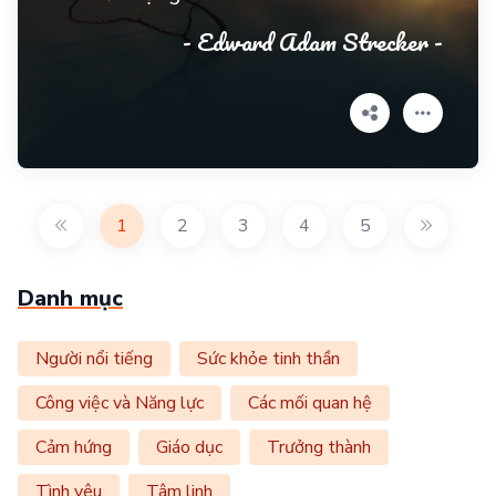
- Edward Adam Strecker -
1
2
3
4
5
Danh mục
Người nổi tiếng
Sức khỏe tinh thần
Công việc và Năng lực
Các mối quan hệ
Cảm hứng
Giáo dục
Trưởng thành
Tình yêu
Tâm linh