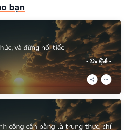
ho bạn
húc, và đừng hối tiếc.
- Du lịch -
h công cân bằng là trung thực, chí