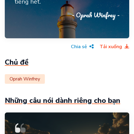
tiếng hét.
- Oprah Winfrey -
Chia sẻ
Tải xuống
Chủ đề
Oprah Winfrey
Những câu nói dành riêng cho bạn