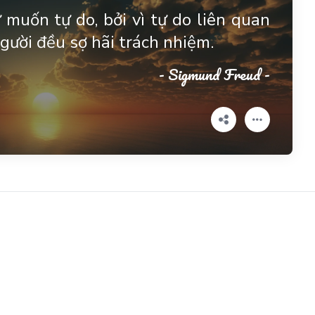
muốn tự do, bởi vì tự do liên quan
gười đều sợ hãi trách nhiệm.
- Sigmund Freud -