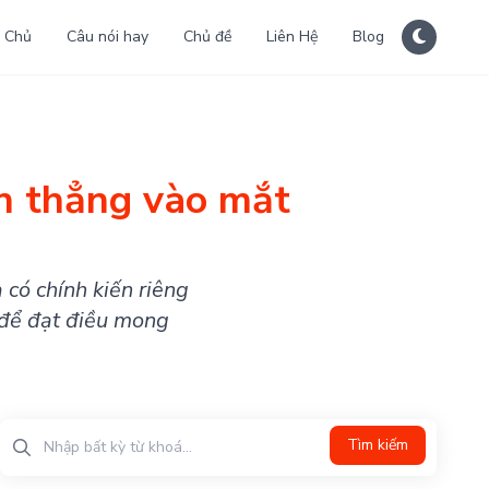
 Chủ
Câu nói hay
Chủ đề
Liên Hệ
Blog
ìn thẳng vào mắt
 có chính kiến riêng
 để đạt điều mong
Tìm kiếm