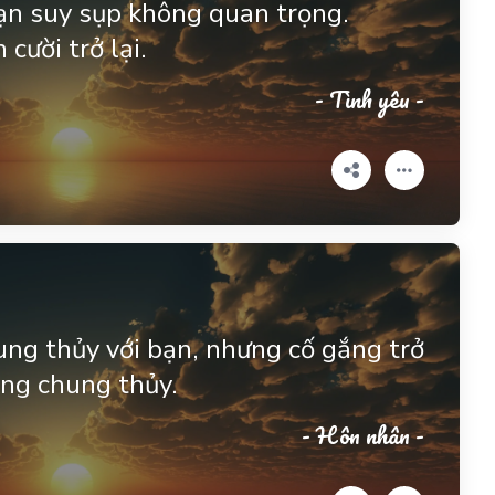
ạn suy sụp không quan trọng.
cười trở lại.
- Tình yêu -
ung thủy với bạn, nhưng cố gắng trở
ng chung thủy.
- Hôn nhân -