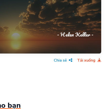
- Helen Keller -
Chia sẻ
Tải xuống
ho bạn