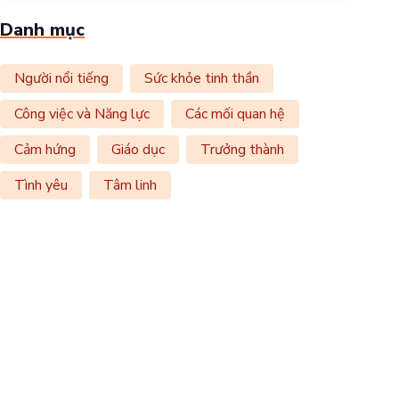
Danh mục
Người nổi tiếng
Sức khỏe tinh thần
Công việc và Năng lực
Các mối quan hệ
Cảm hứng
Giáo dục
Trưởng thành
Tình yêu
Tâm linh