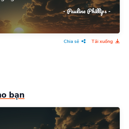
- Pauline Phillips -
Chia sẻ
Tải xuống
ho bạn