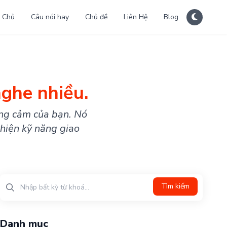
 Chủ
Câu nói hay
Chủ đề
Liên Hệ
Blog
nghe nhiều.
ồng cảm của bạn. Nó
thiện kỹ năng giao
Tìm kiếm
Danh mục