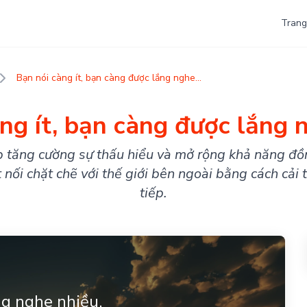
Trang
Bạn nói càng ít, bạn càng được lắng nghe...
ng ít, bạn càng được lắng 
 tăng cường sự thấu hiểu và mở rộng khả năng đ
 nối chặt chẽ với thế giới bên ngoài bằng cách cải 
tiếp.
ng nghe nhiều.