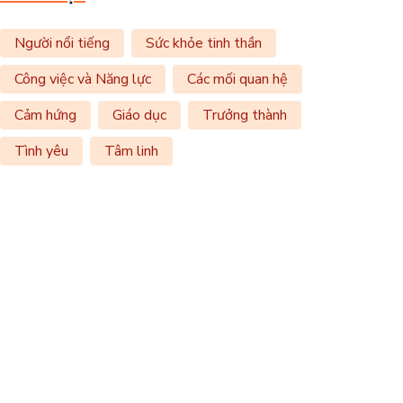
Người nổi tiếng
Sức khỏe tinh thần
Công việc và Năng lực
Các mối quan hệ
Cảm hứng
Giáo dục
Trưởng thành
Tình yêu
Tâm linh